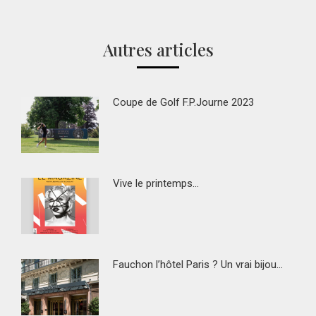
sur
sur
sur
sur
Facebook
Twitter
Pinterest
LinkedIn
Autres articles
Coupe de Golf F.P.Journe 2023
Vive le printemps…
Fauchon l’hôtel Paris ? Un vrai bijou…