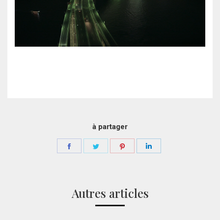
à partager
Partager
Partager
Partager
Partager
sur
sur
sur
sur
Facebook
Twitter
Pinterest
LinkedIn
Autres articles