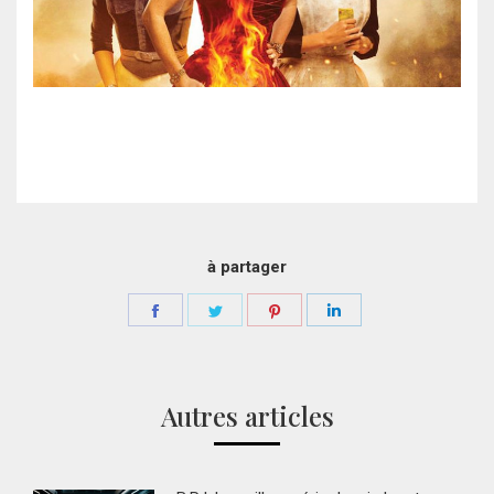
à partager
Partager
Partager
Partager
Partager
sur
sur
sur
sur
Facebook
Twitter
Pinterest
LinkedIn
Autres articles