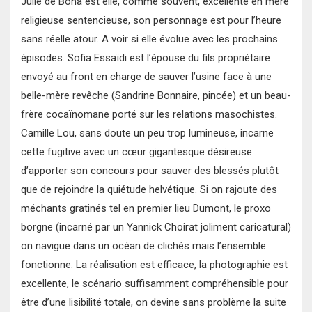
Julie de Bona est elle, comme souvent, excellente en mère
religieuse sentencieuse, son personnage est pour l’heure
sans réelle atour. A voir si elle évolue avec les prochains
épisodes. Sofia Essaïdi est l’épouse du fils propriétaire
envoyé au front en charge de sauver l’usine face à une
belle-mère revêche (Sandrine Bonnaire, pincée) et un beau-
frère cocaïnomane porté sur les relations masochistes.
Camille Lou, sans doute un peu trop lumineuse, incarne
cette fugitive avec un cœur gigantesque désireuse
d’apporter son concours pour sauver des blessés plutôt
que de rejoindre la quiétude helvétique. Si on rajoute des
méchants gratinés tel en premier lieu Dumont, le proxo
borgne (incarné par un Yannick Choirat joliment caricatural)
on navigue dans un océan de clichés mais l’ensemble
fonctionne. La réalisation est efficace, la photographie est
excellente, le scénario suffisamment compréhensible pour
être d’une lisibilité totale, on devine sans problème la suite