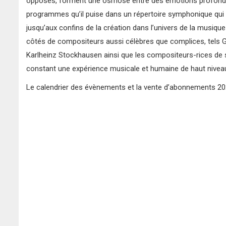
opposés, forment
une osmose entre des émotions profonde
programmes qu’il puise dans un
répertoire symphonique qui
jusqu’aux confins de la création
dans l’univers de la musiqu
côtés de compositeurs aussi
célèbres que complices, tels G
Karlheinz Stockhausen ainsi que
les compositeurs-rices de 
constant une expérience musicale
et humaine de haut nivea
Le calendrier des évènements et la vente d’abonnements 20