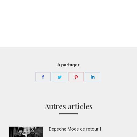
à partager
Partager
Partager
Partager
Partager
sur
sur
sur
sur
Facebook
Twitter
Pinterest
LinkedIn
Autres articles
Depeche Mode de retour !