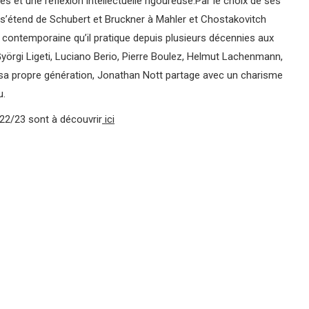
s et une réflexion
intellectuelle rigoureuse.
Par le choix de ses
 s’étend de Schubert et Bruckner
à Mahler et Chostakovitch
e contemporaine qu’il pratique
depuis plusieurs décennies aux
yörgi Ligeti, Luciano Berio, Pierre
Boulez, Helmut Lachenmann,
sa propre génération, Jonathan Nott
partage avec un charisme
u.
22/23 sont à découvrir
ici