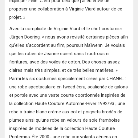
explique-t-elle. C’est pour cela que j’ai eu envie de
proposer une collaboration à Virginie Viard autour de ce
projet. »
Avec la complicité de Virginie Viard et le chef costumier
Jürgen Doering, « nous avons revisité certaines pièces afin
qu’elles s’accordent au film, poursuit Maïwenn. Je voulais
que les robes de Jeanne soient sans froufrous ni
fioritures, avec des voiles de coton. Des choses assez
claires mais très simples, et de très belles matières. »
Parmi les six costumes spécialement créés par CHANEL :
une robe spectaculaire en tweed écru, soulignée de galons
et portée avec une veste courte coordonnée inspirées de
la collection Haute Couture Automne-Hiver 1992/93 ; une
robe à traîne blanc crème aux col et poignets brodés de
plumes ainsi qu’une robe en velours de soie framboise
inspirées de modèles de la collection Haute Couture
Printemps-Été 2000 ; une robe aux volants aériens en