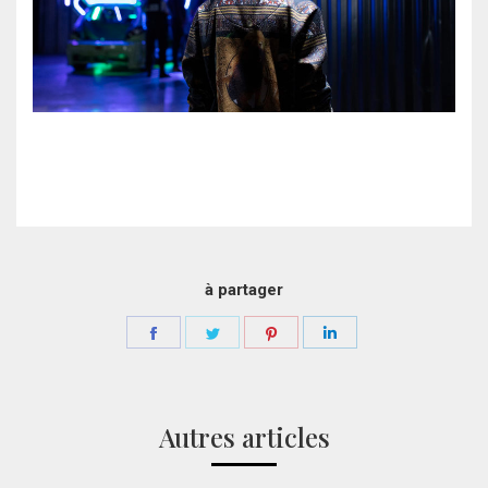
à partager
Partager
Partager
Partager
Partager
sur
sur
sur
sur
Facebook
Twitter
Pinterest
LinkedIn
Autres articles